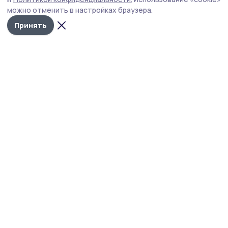
можно отменить в настройках браузера.
Принять
Согласие 68
Новости
Истории
Карточки
Фотогалереи
Проекты
Новости компаний
Документы НПА
Объявления
Подписка на газету
Учредитель и издатель:
ООО «Издательский дом «Тамбов»