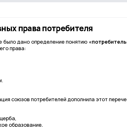
вных права потребителя
ые было дано определение понятию
«потребитель
его права:
,
м.
ация союзов потребителей дополнила этот перече
щерба,
кое образование,