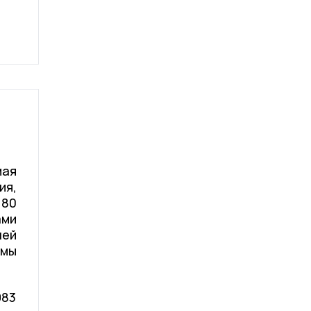
ая
я,
180
ами
лей
емы
983