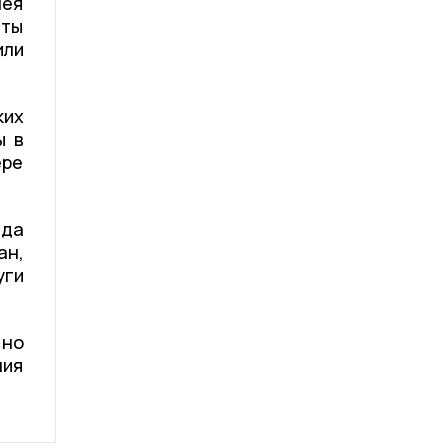
лея
иты
или
ких
ы в
ере
гда
ан,
уги
 но
ния