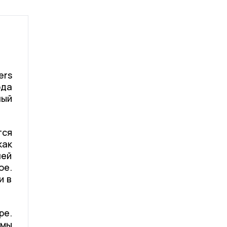
ers
ода
ный
тся
как
ней
ое.
и в
ре.
емы