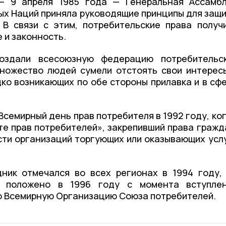
— 9 апреля 1985 года — Генеральная Ассамб
х Наций приняла руководящие принципы для защ
 В связи с этим, потребительские права получ
 и законность.
здали всесоюзную федерацию потребительс
ножество людей сумели отстоять свои интерес
ко возникающих по обе стороны прилавка и в сф
Всемирный день прав потребителя в 1992 году, ко
те прав потребителей», закрепивший права гражд
сти организаций торгующих или оказывающих усл
ник отмечался во всех регионах в 1994 году,
 положено в 1996 году с момента вступле
о Всемирную Организацию Союза потребителей.