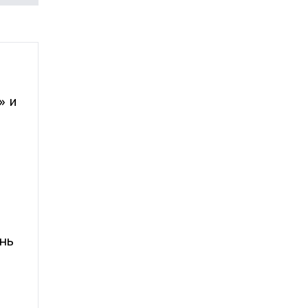
»
и
нь