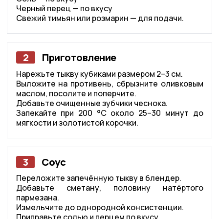
Черный перец — по вкусу
Свежий тимьян или розмарин — для подачи.
2
Приготовление
Нарежьте тыкву кубиками размером 2–3 см.
Выложите на противень, сбрызните оливковым
маслом, посолите и поперчите.
Добавьте очищенные зубчики чеснока.
Запекайте при 200 °C около 25–30 минут до
мягкости и золотистой корочки.
3
Соус
Переложите запечённую тыкву в блендер.
Добавьте сметану, половину натёртого
пармезана.
Измельчите до однородной консистенции.
Приправьте солью и перцем по вкусу.