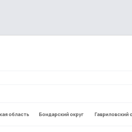
кая область
Бондарский округ
Гавриловский 