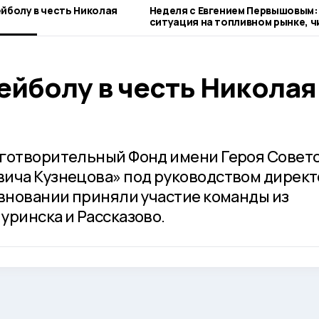
ейболу в честь Николая
Неделя с Евгением Первышовым:
ситуация на топливном рынке, ч
городе и приоритеты образован
ейболу в честь Николая
аготворительный Фонд имени Героя Совет
ича Кузнецова» под руководством директ
евновании приняли участие команды из
уринска и Рассказово.