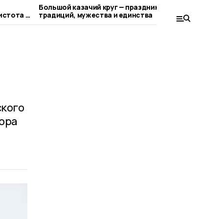
Большой казачий круг — праздник
Праздн
истота в
традиций, мужества и единства
ия
ского
ора