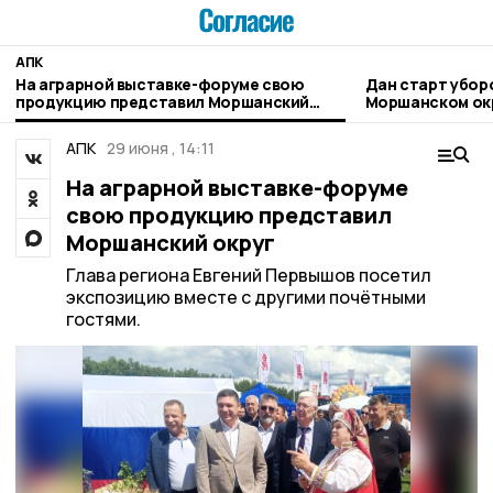
АПК
На аграрной выставке-форуме свою
Дан старт убор
продукцию представил Моршанский
Моршанском ок
округ
АПК
29 июня , 14:11
На аграрной выставке-форуме
свою продукцию представил
Моршанский округ
Глава региона Евгений Первышов посетил
экспозицию вместе с другими почётными
гостями.