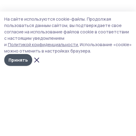
АПК
16 июля , 16:45
На сайте используются cookie-файлы.
Продолжая
К уборке урожая приступят аграрии
пользоваться данным сайтом, вы подтверждаете свое
Моршанского округа
согласие на использование файлов cookie в соответствии
с настоящим уведомлением
По традиции, первыми эстафету примут в хозяйстве
и
Политикой конфиденциальности.
Использование «cookie»
«Земледелец».
можно отменить в настройках браузера.
Принять