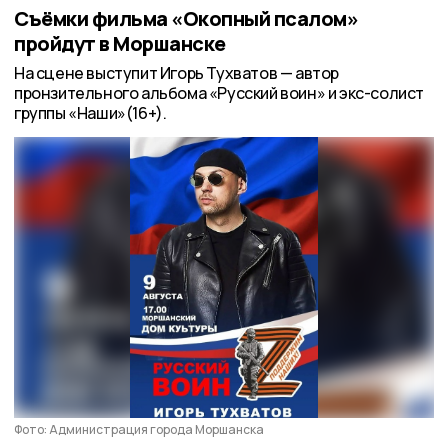
Съёмки фильма «Окопный псалом»
пройдут в Моршанске
На сцене выступит Игорь Тухватов — автор
пронзительного альбома «Русский воин» и экс-солист
группы «Наши»(16+).
Фото: Администрация города Моршанска