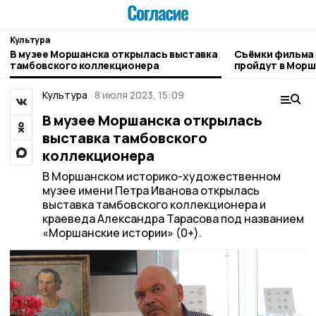
Культура
В музее Моршанска открылась выставка
Съёмки фильма
тамбовского коллекционера
пройдут в Мор
Культура
8 июля 2023, 15:09
В музее Моршанска открылась
выставка тамбовского
коллекционера
В Моршанском историко-художественном
музее имени Петра Иванова открылась
выставка тамбовского коллекционера и
краеведа Александра Тарасова под названием
«Моршанские истории» (0+).