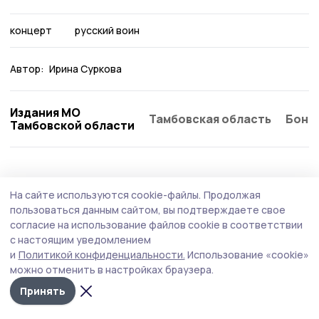
концерт
русский воин
Автор:
Ирина Суркова
Издания МО
Тамбовская область
Бонд
Тамбовской области
Культура
Вчера, 20:30
На сайте используются cookie-файлы.
Продолжая
Помним, гордимся: «Ростелеком», Единая
пользоваться данным сайтом, вы подтверждаете свое
Россия и «Леста» проведут кибертурнир
согласие на использование файлов cookie в соответствии
с настоящим уведомлением
«Битва за Москву»
и
Политикой конфиденциальности.
Использование «cookie»
можно отменить в настройках браузера.
Принять