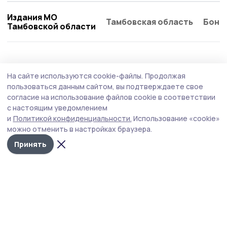
Издания МО
Тамбовская область
Бонд
Тамбовской области
Культура
Вчера, 15:58
На сайте используются cookie-файлы.
Продолжая
«Рыцари Сорока Островов» опустили меч:
пользоваться данным сайтом, вы подтверждаете свое
Wink объявляет о завершении съемок
согласие на использование файлов cookie в соответствии
с настоящим уведомлением
фантастического сериала
и
Политикой конфиденциальности.
Использование «cookie»
можно отменить в настройках браузера.
Принять