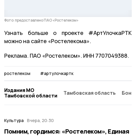
Фото: предоставлено ПАО «Ростелеком»
Узнать больше о проекте #АртУлочкаРТК
можно на сайте «Ростелекома».
Реклама. ПАО «Ростелеком». ИНН 7707049388.
ростелеком
#артулочкартк
Издания МО
Тамбовская область
Бонд
Тамбовской области
Культура
Вчера, 20:30
Помним, гордимся: «Ростелеком», Единая