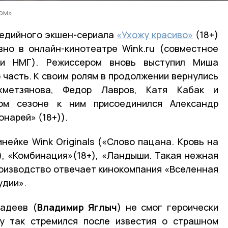
ом»
медийного экшен-сериала
«Ухожу красиво»
(18+)
вно в онлайн-кинотеатре Wink.ru (совместное
 и НМГ). Режиссером вновь выступил Миша
 часть. К своим ролям в продолжении вернулись
хметзянова, Федор Лавров, Катя Кабак и
ом сезоне к ним присоединился Александр
нарей» (18+)).
нейке Wink Originals («‎Слово пацана. Кровь на
+), «Комбинация»(18+), «Ландыши. Такая нежная
производство отвечает кинокомпания «Вселенная
удии».
адеев (
Владимир Яглыч
) не смог героически
му так стремился после известия о страшном