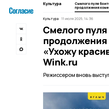
Культура
Смелого пуля боит
продолжения коме
«Ухожу красиво» с
Wink.ru
Культура
11 июля 2025, 14:36
Смелого пуля
продолжения 
«Ухожу красив
Wink.ru
Режиссером вновь высту