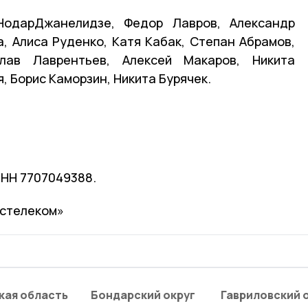
НодарДжанелидзе, Федор Лавров, Александр
, Алиса Руденко, Катя Кабак, Степан Абрамов,
слав Лаврентьев, Алексей Макаров, Никита
 Борис Каморзин, Никита Бурячек.
ИНН 7707049388.
остелеком»
кая область
Бондарский округ
Гавриловский 