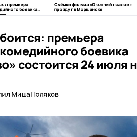
ся: премьера
Съёмки фильма «Окопный псалом»
дийного боевика
пройдут в Моршанске
остоится 24 июля на
 боится: премьера
комедийного боевика
о» состоится 24 июля 
пил Миша Поляков