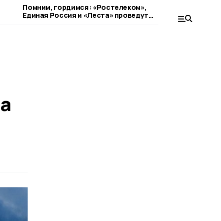
Помним, гордимся: «Ростелеком»,
«Рыцари Со
Единая Россия и «Леста» проведут
меч: Wink 
кибертурнир «Битва за Москву»
съемок фан
на