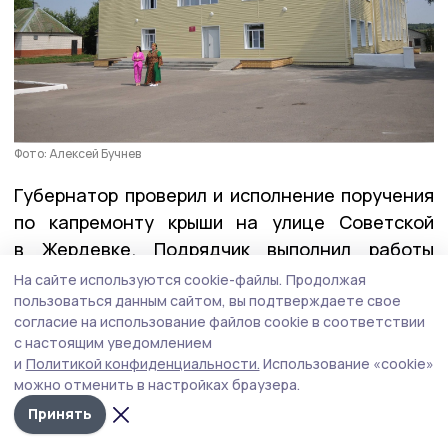
Фото: Алексей Бучнев
Губернатор проверил и исполнение поручения
по капремонту крыши на улице Советской
в Жердевке. Подрядчик выполнил работы
в полном объёме и раньше обещанного срока.
На сайте используются cookie-файлы.
Продолжая
пользоваться данным сайтом, вы подтверждаете свое
согласие на использование файлов cookie в соответствии
Герои Тамбовщины
с настоящим уведомлением
и
Политикой конфиденциальности.
Использование «cookie»
На этой неделе вместе с директором Высшей
можно отменить в настройках браузера.
школы государственного управления Олегом
Принять
Кондратенко Евгений Первышов
вручил