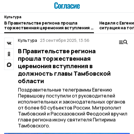
Культура
В Правительстве региона прошла
Неделя с Евген
торжественная церемония вступления в
ситуация на то
должность главы Тамбовской области
городе и приор
Культура
23 сентября 2025, 13:56
В Правительстве региона
прошла торжественная
церемония вступления в
должность главы Тамбовской
области
Поздравительные телеграммы Евгению
Первышову поступили от руководителей
исполнительных и законодательных органов
от более 60 субъектов России. Митрополит
Тамбовский и Рассказовский Феодосий вручил
главе региона икону святителя Питирима
Тамбовского.