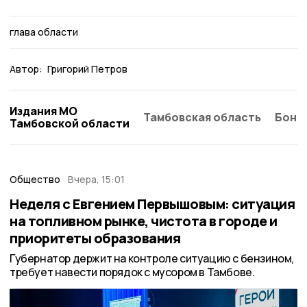
глава области
Автор:
Григорий Петров
Издания МО
Тамбовская область
Бонд
Тамбовской области
Общество
Вчера, 15:01
Неделя с Евгением Первышовым: ситуация
на топливном рынке, чистота в городе и
приоритеты образования
Губернатор держит на контроле ситуацию с бензином,
требует навести порядок с мусором в Тамбове.