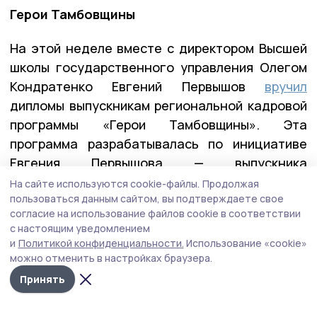
Герои Тамбовщины
На этой неделе вместе с директором Высшей
школы государственного управления Олегом
Кондратенко Евгений Первышов
вручил
дипломы выпускникам региональной кадровой
программы «Герои Тамбовщины». Эта
программа разрабатывалась по инициативе
Евгения Первышова — выпускника
федеральной программы «Время героев», и
На сайте используются cookie-файлы.
Продолжая
пользоваться данным сайтом, вы подтверждаете свое
реализовывалась вместе с его коллегами по
согласие на использование файлов cookie в соответствии
программе — Алексеем Кондратьевым и
с настоящим уведомлением
Константином Кутейниковым. Заявку в
и
Политикой конфиденциальности.
Использование «cookie»
программу подали почти 400 участников и
можно отменить в настройках браузера.
ветеранов СВО. После всех вступительных
Принять
испытаний участниками первого потока стали
27 ребят.