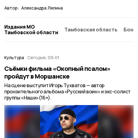
Автор:
Александра Лялина
Издания МО
Тамбовская область
Бонд
Тамбовской области
Культура
Сегодня, 09:01
Съёмки фильма «Окопный псалом»
пройдут в Моршанске
На сцене выступит Игорь Тухватов — автор
пронзительного альбома «Русский воин» и экс-солист
группы «Наши»(16+).