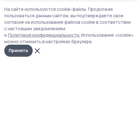
Культура
Вчера, 20:30
На сайте используются cookie-файлы.
Продолжая
Помним, гордимся: «Ростелеком», Единая
пользоваться данным сайтом, вы подтверждаете свое
Россия и «Леста» проведут кибертурнир
согласие на использование файлов cookie в соответствии
с настоящим уведомлением
«Битва за Москву»
и
Политикой конфиденциальности.
Использование «cookie»
можно отменить в настройках браузера.
Принять
изображение предоставлено ПАО "Ростелеком"