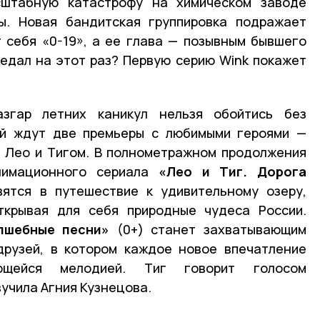
сштабную катастрофу на химическом заводе
ы. Новая бандитская группировка подражает
 себя «0-19», а ее глава — позывным бывшего
редал на этот раз? Первую серию Wink покажет
згар летних каникул нельзя обойтись без
ей ждут две премьеры с любимыми героями —
 Лео и Тигом. В полнометражном продолжения
анимационного сериала
«Лео и Тиг. Дорога
ятся в путешествие к удивительному озеру,
ткрывая для себя природные чудеса России.
лшебные песни»
(0+) станет захватывающим
друзей, в котором каждое новое впечатление
ающейся мелодией. Тиг говорит голосом
вучила Агния Кузнецова.