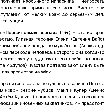
 получает необычного напарника — нейросеть
тановленную прямо в его мозг. Вместе они
тупления, от мелких краж до серьезных дел,
е ситуации.
ий
«Первая самая верная»
(16+) — это история
естью. Главная героиня Елена (Евгения Вайс)
ьным выбором, когда ее муж Антон (Александр
ном переходе человека, которого она когда-то
 просит жену поддержать его алиби, но вновь
та Абдулов) чувства подталкивают Елену быть
 для просмотра на Wink.
ьера пятого сезона популярного сериала Пятого
 В новом сезоне Рубцов, Майя и Купер (Денис
 Артём Кузьмин) продолжают ловить торговцев
вокации иноземных захватчиков. Им предстоит