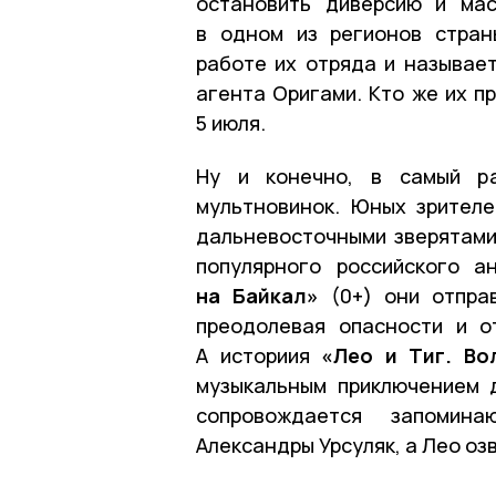
остановить диверсию и ма
в одном из регионов стран
работе их отряда и называет
агента Оригами. Кто же их п
5 июля.
Ну и конечно, в самый ра
мультновинок. Юных зрител
дальневосточными зверятами
популярного российского 
на Байкал»
(0+) они отправ
преодолевая опасности и о
А историия
«Лео и Тиг. Во
музыкальным приключением 
сопровождается запомин
Александры Урсуляк, а Лео оз