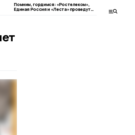
Помним, гордимся: «Ростелеком»,
«Рыцари Со
Единая Россия и «Леста» проведут
меч: Wink 
кибертурнир «Битва за Москву»
съемок фан
яет