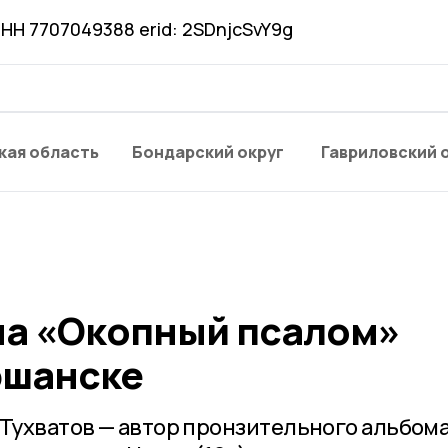
НН 7707049388 erid: 2SDnjcSvY9g
кая область
Бондарский округ
Гавриловский 
а «Окопный псалом»
ршанске
 Тухватов — автор пронзительного альбом