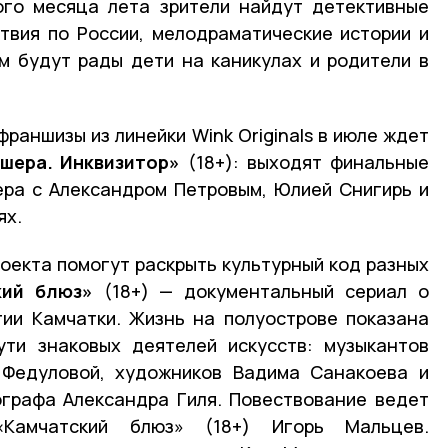
ого месяца лета зрители найдут детективные
твия по России, мелодраматические истории и
м будут рады дети на каникулах и родители в
раншизы из линейки Wink Originals в июле ждет
шера. Инквизитор»
(18+): выходят финальные
ера с Александром Петровым, Юлией Снигирь и
ях.
оекта помогут раскрыть культурный код разных
кий блюз»
(18+) — документальный сериал о
тии Камчатки. Жизнь на полуострове показана
ути знаковых деятелей искусств: музыкантов
 Федуловой, художников Вадима Санакоева и
ографа Александра Гиля. Повествование ведет
«Камчатский блюз» (18+) Игорь Мальцев.