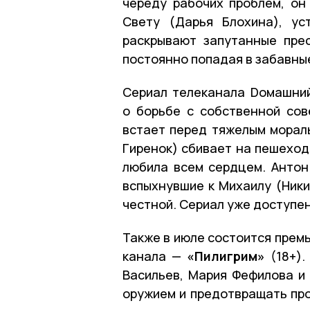
череду рабочих проблем, он
Свету (Дарья Блохина), ус
раскрывают запутанные прес
постоянно попадая в забавны
Сериал телеканала Dомашн
о борьбе с собственной сов
встает перед тяжелым морал
Гиренок) сбивает на пешеход
любила всем сердцем. Антон
вспыхнувшие к Михаилу (Ники
честной. Сериал уже доступен
Также в июле состоится прем
канала —
«Пилигрим»
(18+).
Васильев, Мария Фефилова и
оружием и предотвращать про