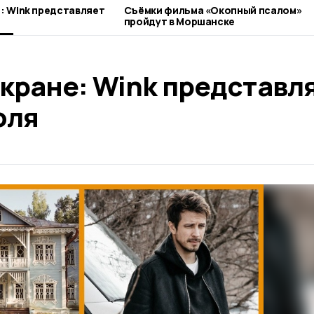
е: Wink представляет
Съёмки фильма «Окопный псалом»
пройдут в Моршанске
кране: Wink представл
юля