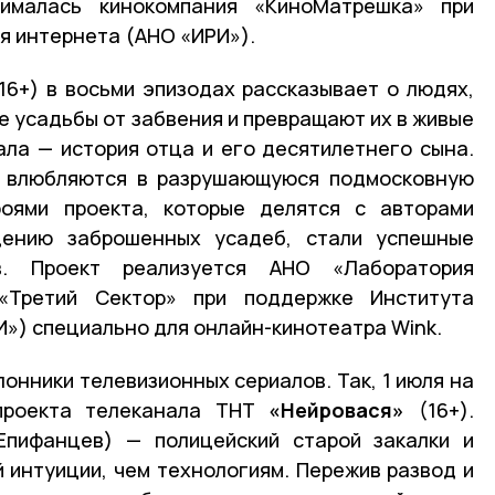
нималась кинокомпания «КиноМатрешка» при
я интернета (АНО «ИРИ»).
16+) в восьми эпизодах рассказывает о людях,
е усадьбы от забвения и превращают их в живые
ала — история отца и его десятилетнего сына.
у влюбляются в разрушающуюся подмосковную
роями проекта, которые делятся с авторами
дению заброшенных усадеб, стали успешные
в. Проект реализуется АНО «Лаборатория
«Третий Сектор» при поддержке Института
И») специально для онлайн-кинотеатра Wink.
лонники телевизионных сериалов. Так, 1 июля на
проекта телеканала ТНТ
«Нейровася»
(16+).
Епифанцев) — полицейский старой закалки и
 интуиции, чем технологиям. Пережив развод и