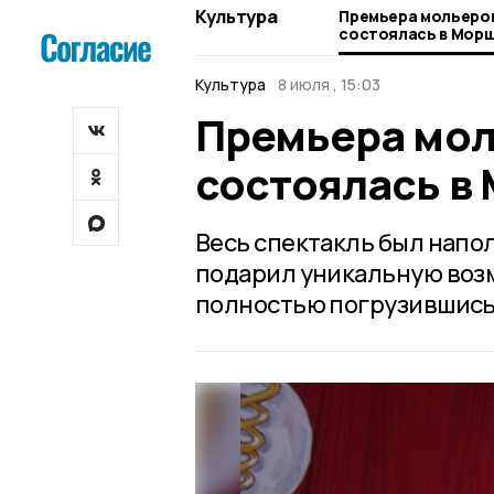
Культура
Премьера мольеро
состоялась в Мор
Культура
8 июля , 15:03
Премьера мол
состоялась в
Весь спектакль был напо
подарил уникальную возм
полностью погрузившись