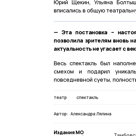
Юрий Щекин, Ульяна Болтыш
вписались в общую театральну
— Эта постановка – насто
позволила зрителям вновь н
актуальность не угасает с в
Весь спектакль был наполне
смехом и подарил уникал
повседневной суеты, полност
театр
спектакль
Автор:
Александра Лялина
Издания МО
Тамбовс