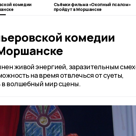
вской комедии
Съёмки фильма «Окопный псалом»
шанске
пройдут в Моршанске
ьеровской комедии
 Моршанске
лнен живой энергией, заразительным смех
ожность на время отвлечься от суеты,
 в волшебный мир сцены.