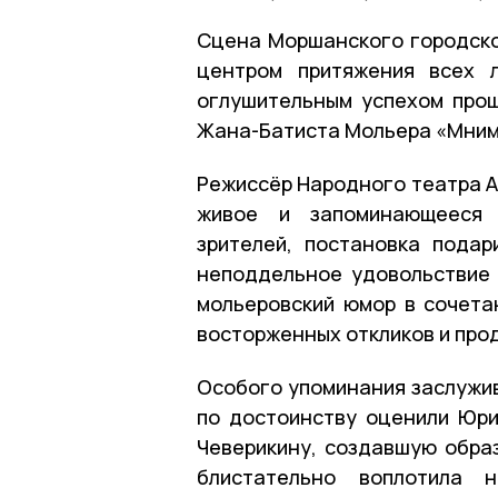
Сцена Моршанского городско
центром притяжения всех л
оглушительным успехом прош
Жана-Батиста Мольера «Мнимы
Режиссёр Народного театра А
живое и запоминающееся 
зрителей, постановка пода
неподдельное удовольствие 
мольеровский юмор в сочета
восторженных откликов и пр
Особого упоминания заслужив
по достоинству оценили Юри
Чеверикину, создавшую образ
блистательно воплотила 