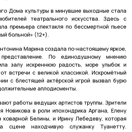
го Дома культуры в минувшие выходные стала
юбителей театрального искусства. Здесь с
ла премьера спектакля по бессмертной пьесе
й больной» (12+).
нтонина Марина создала по-настоящему яркое,
представление. По единодушному мнению
рила залу искреннюю радость, море улыбок и
от встречи с великой классикой. Искромётный
нии с блестящей актёрской игрой вызвал бурю
одолжительные аплодисменты.
ают работы ведущих артистов труппы. Зрители
я Новикова в роли ипохондрика Аргана, Елену
 коварной Белины, и Ирину Лебедеву, которая
на сцене находчивую служанку Туанетту.