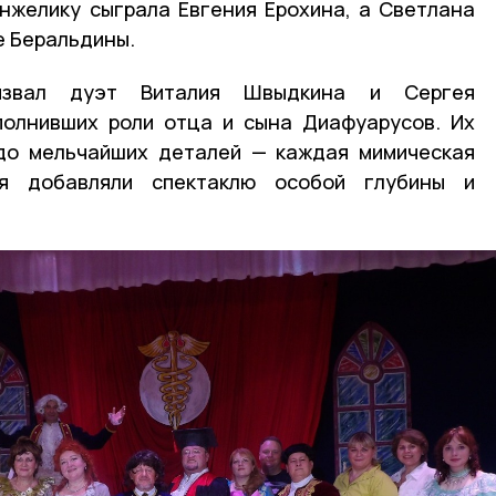
нжелику сыграла Евгения Ерохина, а Светлана
е Беральдины.
ызвал дуэт Виталия Швыдкина и Сергея
полнивших роли отца и сына Диафуарусов. Их
до мельчайших деталей — каждая мимическая
я добавляли спектаклю особой глубины и