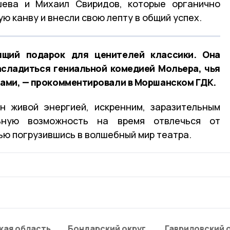
ева и Михаил Свиридов, которые органично
ю канву и внесли свою лепту в общий успех.
ящий подарок для ценителей классики. Она
асладиться гениальной комедией Мольера, чья
еками, — прокомментировали в Моршанском ГДК.
н живой энергией, искренним, заразительным
ьную возможность на время отвлечься от
ью погрузившись в волшебный мир театра.
кая область
Бондарский округ
Гавриловский 