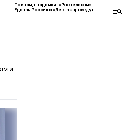
Помним, гордимся: «Ростелеком»,
«Рыцари Со
Единая Россия и «Леста» проведут
меч: Wink 
кибертурнир «Битва за Москву»
съемок фан
ом и