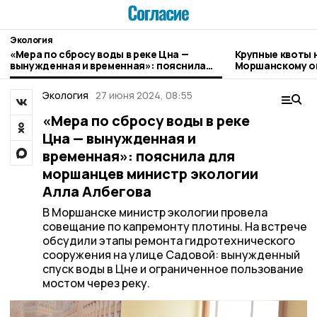
Экология
«Мера по сбросу воды в реке Цна —
Крупные квоты 
вынужденная и временная»: пояснила
Моршанскому о
для моршанцев министр экологии Алла
Албегова
Экология
27 июня 2024, 08:55
«Мера по сбросу воды в реке
Цна — вынужденная и
временная»: пояснила для
моршанцев министр экологии
Алла Албегова
В Моршанске министр экологии провела
совещание по капремонту плотины. На встрече
обсудили этапы ремонта гидротехнического
сооружения на улице Садовой: вынужденный
спуск воды в Цне и ограниченное пользование
мостом через реку.