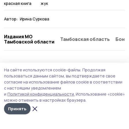
красная книга
жук
Автор:
Ирина Суркова
Издания МО
Тамбовская область
Бонд
Тамбовской области
Экология
15 июля , 12:27
На сайте используются cookie-файлы.
Продолжая
Лосиха в Моршанском округе обучает
пользоваться данным сайтом, вы подтверждаете свое
потомство находить пропитание (видео)
согласие на использование файлов cookie в соответствии
с настоящим уведомлением
Охотники поделились видеозаписью с фотоловушки,
и
Политикой конфиденциальности.
Использование «cookie»
на которой мать с малышами лакомятся солью.
можно отменить в настройках браузера.
Принять