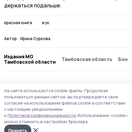
держаться подальше.
красная книга
жук
Автор:
Ирина Суркова
Издания МО
Тамбовская область
Бонд
Тамбовской области
Экология
15 июля , 12:27
На сайте используются cookie-файлы.
Продолжая
Лосиха в Моршанском округе обучает
пользоваться данным сайтом, вы подтверждаете свое
потомство находить пропитание (видео)
согласие на использование файлов cookie в соответствии
с настоящим уведомлением
Охотники поделились видеозаписью с фотоловушки,
и
Политикой конфиденциальности.
Использование «cookie»
на которой мать с малышами лакомятся солью.
можно отменить в настройках браузера.
Принять