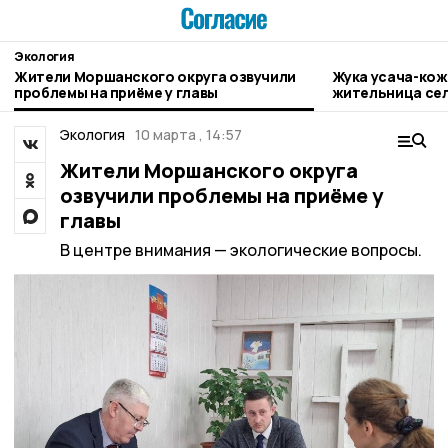
Экология
Жители Моршанского округа озвучили
Жука усача-ко
проблемы на приёме у главы
жительница се
Экология
10 марта , 14:57
Жители Моршанского округа
озвучили проблемы на приёме у
главы
В центре внимания — экологические вопросы.