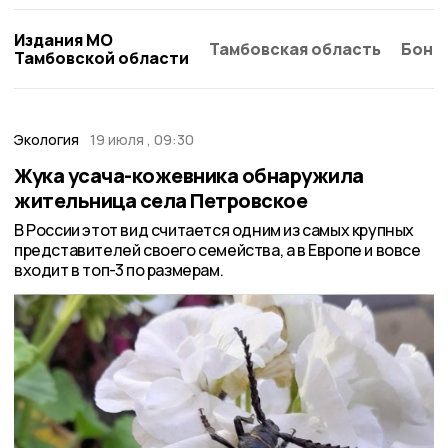
Издания МО
Тамбовская область
Бонд
Тамбовской области
Экология
19 июля , 09:30
Жука усача-кожевника обнаружила
жительница села Петровское
В России этот вид считается одним из самых крупных
представителей своего семейства, а в Европе и вовсе
входит в топ-3 по размерам.