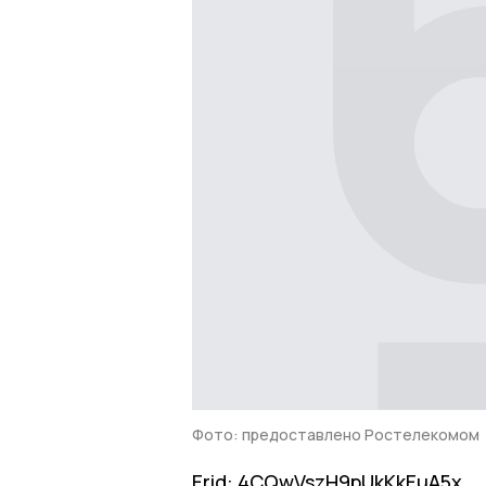
Фото: предоставлено Ростелекомом
Erid: 4CQwVszH9pUkKkEuA5x