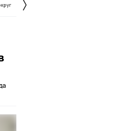
округ
Жердевский округ
Знаменский округ
в
да