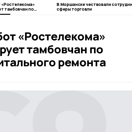
т «Ростелекома»
В Моршанске чествовали сотрудн
т тамбовчан по
сферы торговли
льного ремонта
бот «Ростелекома»
рует тамбовчан по
итального ремонта