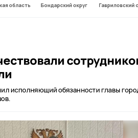
кая область
Бондарский округ
Гавриловский 
чествовали сотруднико
ли
чил исполняющий обязанности главы горо
ов.