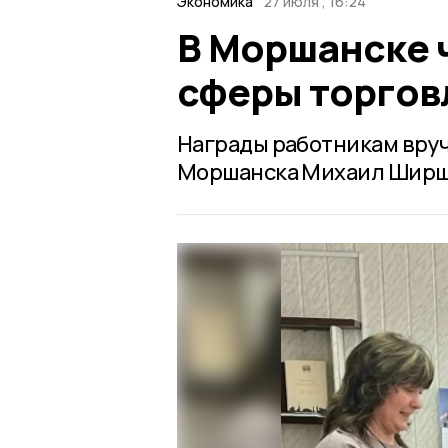
Экономика
27 июля , 16:24
В Моршанске 
сферы торгов
Награды работникам вру
Моршанска Михаил Ширш