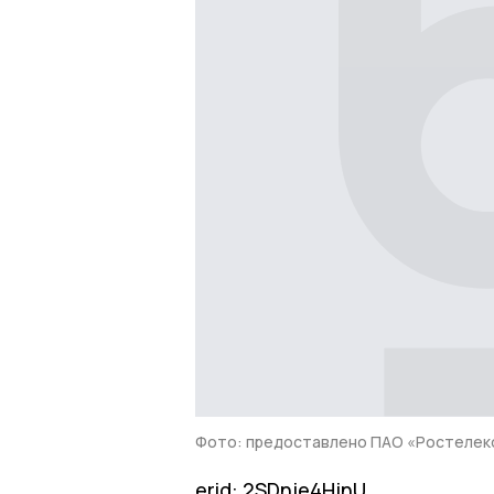
Фото: предоставлено ПАО «Ростелек
erid: 2SDnje4HjnU