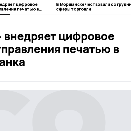
недряет цифровое
В Моршанске чествовали сотрудн
авления печатью в
сферы торговли
ка
 внедряет цифровое
управления печатью в
анка