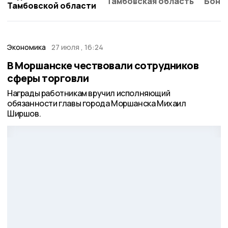
Тамбовская область
Бонд
Тамбовской области
Экономика
27 июля , 16:24
В Моршанске чествовали сотрудников
сферы торговли
Награды работникам вручил исполняющий
обязанности главы города Моршанска Михаил
Ширшов.