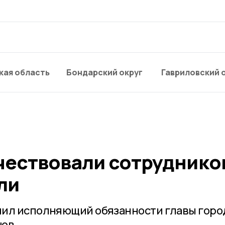
кая область
Бондарский округ
Гавриловский 
чествовали сотруднико
ли
чил исполняющий обязанности главы горо
ов.