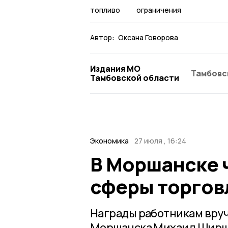
топливо
ограничения
Автор:
Оксана Говорова
Издания МО
Тамбовс
Тамбовской области
Экономика
27 июля , 16:24
В Моршанске 
сферы торгов
Награды работникам вру
Моршанска Михаил Ширш