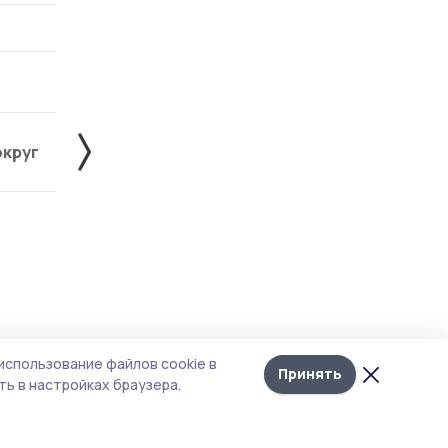
округ
Жердевский округ
Знаменский округ
Лента
10
использование файлов cookie в
новостей
Принять
ь в настройках браузера.