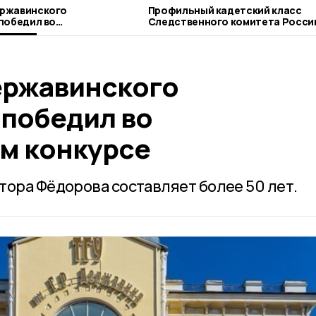
ржавинского
Профильный кадетский класс
победил во
Следственного комитета Росси
м конкурсе
открывается в Моршанске
ержавинского
 победил во
м конкурсе
тора Фёдорова составляет более 50 лет.