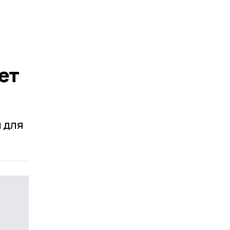
ет
 для