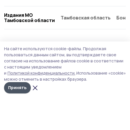
Издания МО
Тамбовская область
Бонд
Тамбовской области
Образование
4 августа , 09:18
На сайте используются cookie-файлы.
Продолжая
«ЕГЭ‑2026»: в Тамбовской области
пользоваться данным сайтом, вы подтверждаете свое
подвели итоги экзаменационной кампании
согласие на использование файлов cookie в соответствии
с настоящим уведомлением
Регион вновь подтвердил статус региона с высоким
и
Политикой конфиденциальности.
Использование «cookie»
качеством школьного образования.
можно отменить в настройках браузера.
Принять