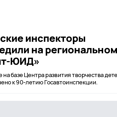
ские инспекторы
едили на регионально
ит-ЮИД»
на базе Центра развития творчества дете
ено к 90-летию Госавтоинспекции.