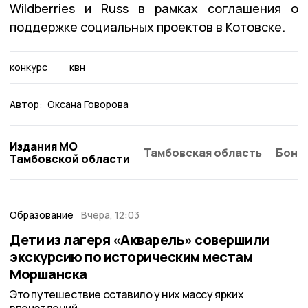
Wildberries и Russ в рамках соглашения о
поддержке социальных проектов в Котовске.
конкурс
квн
Автор:
Оксана Говорова
Издания МО
Тамбовская область
Бонд
Тамбовской области
Образование
Вчера, 12:03
Дети из лагеря «Акварель» совершили
экскурсию по историческим местам
Моршанска
Это путешествие оставило у них массу ярких