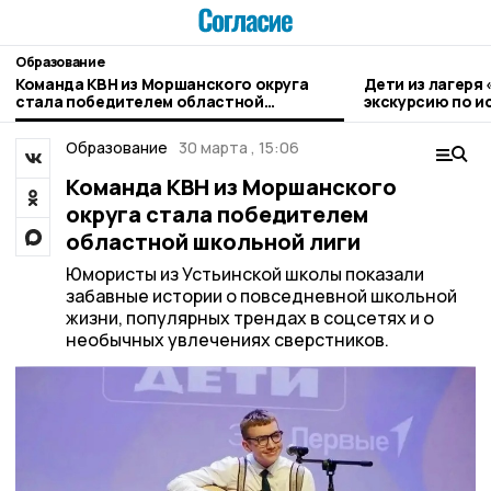
Образование
Команда КВН из Моршанского округа
Дети из лагеря
стала победителем областной
экскурсию по и
школьной лиги
Моршанска
Образование
30 марта , 15:06
Команда КВН из Моршанского
округа стала победителем
областной школьной лиги
Юмористы из Устьинской школы показали
забавные истории о повседневной школьной
жизни, популярных трендах в соцсетях и о
необычных увлечениях сверстников.