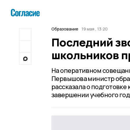
Образование
19 мая , 13:20
Последний зв
школьников п
На оперативном совещани
Первышова министр образ
рассказала о подготовке 
завершении учебного год