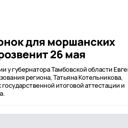
онок для моршанских
розвенит 26 мая
и у губернатора Тамбовской области Евг
ования региона, Татьяна Котельникова,
к государственной итоговой аттестации и
а.