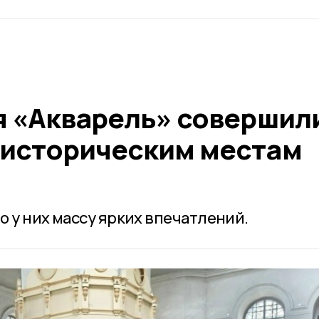
ря «Акварель» совершил
 историческим местам
 у них массу ярких впечатлений.