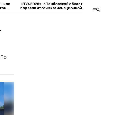
ршили
«ЕГЭ‑2026»: в Тамбовской области
Межве
там
подвели итоги экзаменационной
присту
кампании
образ
Моршан
т
ать