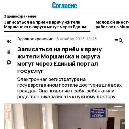
Здравоохранение
Записаться на приём к врачу жители
Молодой анест
Моршанска и округа могут через Единый
работает в Мо
портал госуслуг
Здравоохранение
6 ноября 2023, 18:23
Записаться на приём к врачу
жители Моршанска и округа
могут через Единый портал
госуслуг
Электронная регистратура на
государственном портале доступна для всех
граждан. Она позволяет себя, ребёнка или
родственника записать к нужному доктору.