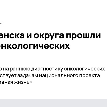
:30
нска и округа прошли
онкологических
 на раннюю диагностику онкологических
тствует задачам национального проекта
вная жизнь».