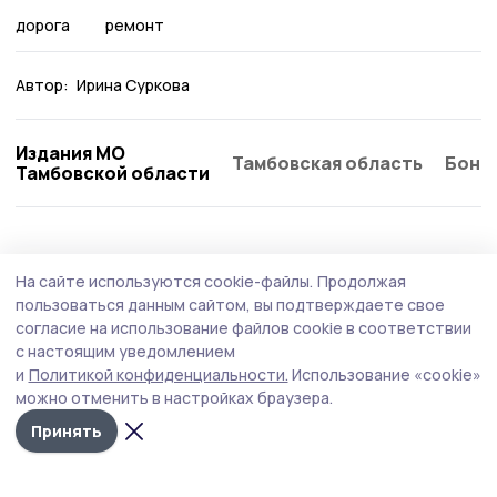
дорога
ремонт
Автор:
Ирина Суркова
Издания МО
Тамбовская область
Бонд
Тамбовской области
Благоустройство
30 июля , 16:23
На сайте используются cookie-файлы.
Продолжая
В инфраструктуру Моршанска будут
пользоваться данным сайтом, вы подтверждаете свое
внедрять энергоэффективные решения
согласие на использование файлов cookie в соответствии
с настоящим уведомлением
Планируется провести модернизацию уличного
и
Политикой конфиденциальности.
Использование «cookie»
освещения и обновление инженерных сетей.
можно отменить в настройках браузера.
Принять