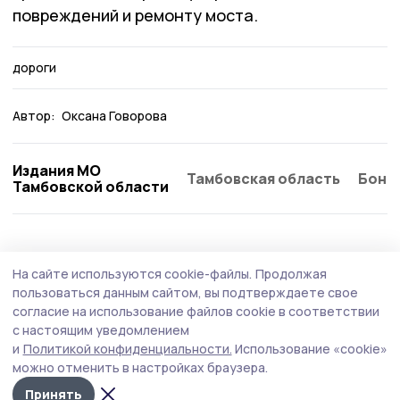
повреждений и ремонту моста.
дороги
Автор:
Оксана Говорова
Издания МО
Тамбовская область
Бонд
Тамбовской области
Благоустройство
5 августа , 10:06
На сайте используются cookie-файлы.
Продолжая
Ремонт дорожного полотна проводят в
пользоваться данным сайтом, вы подтверждаете свое
Моршанском округе
согласие на использование файлов cookie в соответствии
с настоящим уведомлением
Специалисты уже завершили первый этап, обновив 300
и
Политикой конфиденциальности.
Использование «cookie»
метров полотна, и сейчас активно трудятся на
можно отменить в настройках браузера.
оставшемся отрезке.
Принять