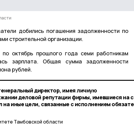
ласти
ватели добились погашения задолженности по
ами строительной организации.
я по октябрь прошлого года семи работникам
ась зарплата. Общая сумма задолженности
иона рублей.
 генеральный директор, имея личную
жании деловой репутации фирмы, имевшиеся на 
 на иные цели, связанные с исполнением обязат
итете Тамбовской области