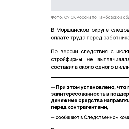
Фото: СУ СК России по Тамбовской об
В
Моршанск
ом округе следо
оплате труда перед работник
По версии следствия с июл
стройфирмы не выплачивал
составила около одного милл
— При этом установлено, что
заинтересованность в поддер
денежные средства направлял
перед контрагентами,
сообщают в Следственном ком