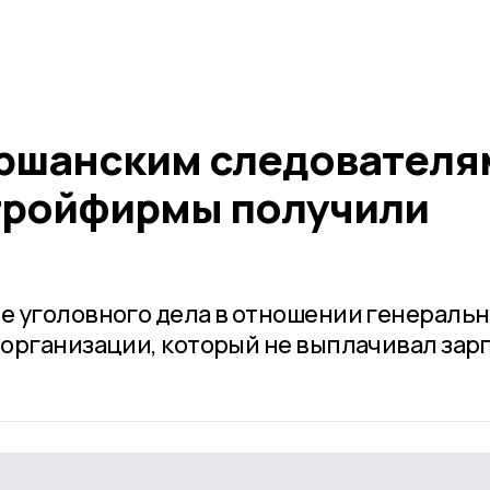
ршанским следователя
тройфирмы получили
 уголовного дела в отношении генеральн
организации, который не выплачивал зар