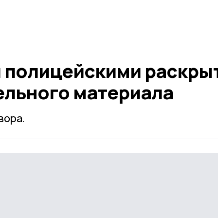
 полицейскими раскры
ельного материала
вора.