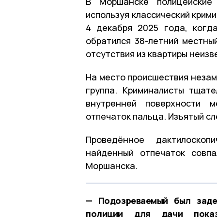
В Моршанске полицейские 
используя классический крим
4 декабря 2025 года, когд
обратился 38-летний местны
отсутствия из квартиры неизв
На место происшествия неза
группа. Криминалисты тщат
внутренней поверхности м
отпечаток пальца. Изъятый сл
Проведённое дактилоскоп
найденный отпечаток совпа
Моршанска.
— Подозреваемый был заде
полиции для дачи пока