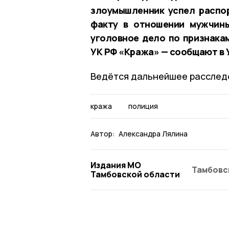
злоумышленник успел распо
факту в отношении мужчин
уголовное дело по признакам
УК РФ «Кража» — сообщают в 
Ведётся дальнейшее расслед
кража
полиция
Автор:
Александра Лялина
Издания МО
Тамбовс
Тамбовской области