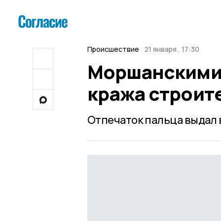
Происшествие
21 января , 17:30
Моршанскими
кража строит
Отпечаток пальца выдал 