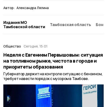
Автор:
Александра Лялина
Издания МО
Тамбовская область
Бонд
Тамбовской области
Общество
Сегодня, 15:01
Неделя с Евгением Первышовым: ситуация
на топливном рынке, чистота в городе и
приоритеты образования
Губернатор держит на контроле ситуацию с бензином,
требует навести порядок с мусором в Тамбове.