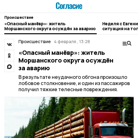
Происшествие
«Опасный манёвр»: житель
Неделя с Евген
Моршанского округа осуждён за аварию
ситуация на то
городе и приор
Происшествие
4 февраля , 13:28
«Опасный манёвр»: житель
Моршанского округа осуждён
за аварию
В результате неудачного обгона произошло
лобовое столкновение, и один из пассажиров
получил тяжкие телесные повреждения.