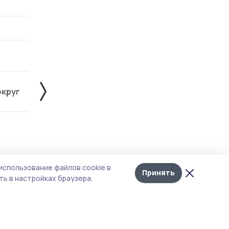
округ
Жердевский округ
Знаменский округ
Лента
10
использование файлов cookie в
новостей
Принять
фе
ь в настройках браузера.
уд