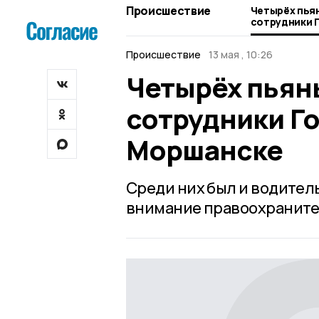
Происшествие
Четырёх пья
сотрудники 
Моршанске
Происшествие
13 мая , 10:26
Четырёх пьян
сотрудники Г
Моршанске
Среди них был и водител
внимание правоохраните