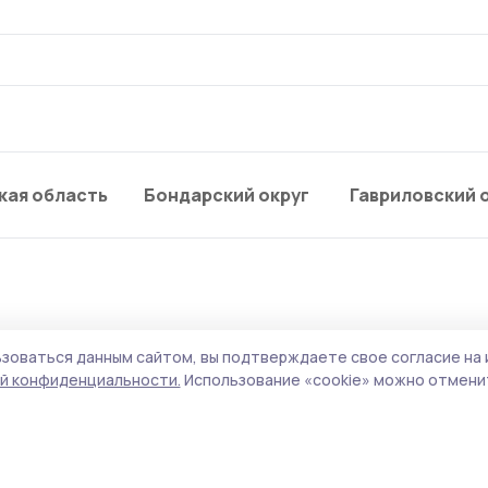
кая область
Бондарский округ
Гавриловский 
зоваться данным сайтом, вы подтверждаете свое согласие на 
ельном конфликте в ка
й конфиденциальности.
Использование «cookie» можно отменит
оршанский районный с