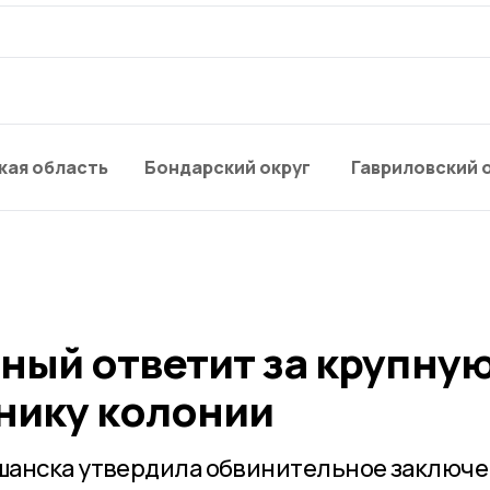
кая область
Бондарский округ
Гавриловский 
ный ответит за крупну
днику колонии
шанска утвердила обвинительное заключ