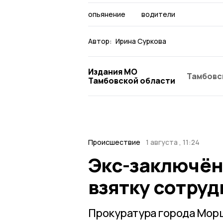
опьянение
водители
Автор:
Ирина Суркова
Издания МО
Тамбовс
Тамбовской области
Происшествие
1 августа , 11:24
Экс-заключён
взятку сотру
Прокуратура города Мор