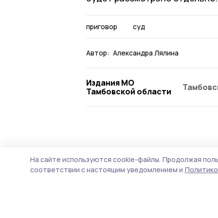
приговор
суд
Автор:
Александра Лялина
Издания МО
Тамбовс
Тамбовской области
Происшествие
29 июля , 14:25
На сайте используются cookie-файлы.
Продолжая поль
Дело о смерт
соответствии с настоящим уведомлением и
Политико
рассмотрит М