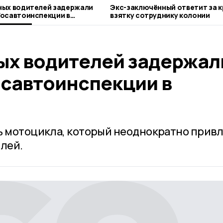
ных водителей задержали
Экс-заключённый ответит за 
Госавтоинспекции в
взятку сотруднику колонии
ых водителей задержал
осавтоинспекции в
ь мотоцикла, который неоднократно прив
лей.