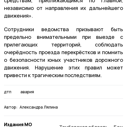
средствам, приближающимся по главной,
независимо от направления их дальнейшего
движения»
.
Сотрудники ведомства призывают быть
предельно внимательными при выезде с
прилегающих территорий, соблюдать
очерёдность проезда перекрёстков и помнить
о безопасности юных участников дорожного
движения. Нарушение этих правил может
привести к трагическим последствиям.
дтп
авария
Автор:
Александра Лялина
Издания МО
Тамбовская область
Бонд