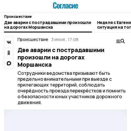
Происшествие
Две аварии с пострадавшими произошли
Неделя с Евген
на дорогах Моршанска
ситуация на то
городе и приор
Происшествие
3 июня , 17:08
Две аварии с пострадавшими
произошли на дорогах
Моршанска
Сотрудники ведомства призывают быть
предельно внимательными при выезде с
прилегающих территорий, соблюдать
очерёдность проезда перекрёстков и помнить
о безопасности юных участников дорожного
движения.