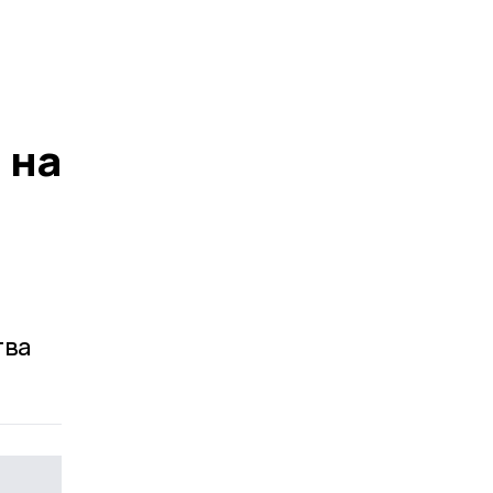
 на
тва