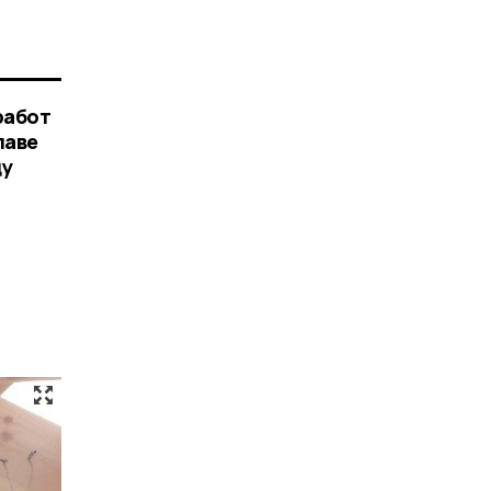
работ
лаве
ду