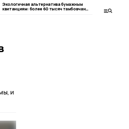
Экологичная альтернатива бумажным
Бумажным квита
квитанциям: более 60 тысяч тамбовчан
альтернатива: 
оплачивают газ онлайн
тамбовчан испо
платежные док
в
мы, и