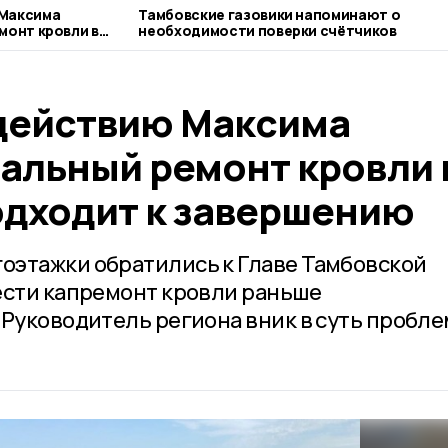
 Максима
Тамбовские газовики напоминают о
монт кровли в
необходимости поверки счётчиков
завершению
действию Максима
тальный ремонт кровли 
дходит к завершению
оэтажки обратились к Главе Тамбовской
ести капремонт кровли раньше
Руководитель региона вник в суть пробле