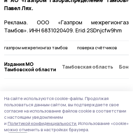
Павел Лях.
Реклама. ООО «Газпром межрегионгаз
Тамбов». ИНН 6831020409. Erid:2SDnjcfw9hm
газпром межрегионгаз тамбов
поверка счётчиков
Издания МО
Тамбовская область
Бонд
Тамбовской области
ЖКХ
31 июля , 14:05
На сайте используются cookie-файлы.
Продолжая
Экологичная альтернатива бумажным
пользоваться данным сайтом, вы подтверждаете свое
квитанциям: более 60 тысяч тамбовчан
согласие на использование файлов cookie в соответствии
с настоящим уведомлением
оплачивают газ онлайн
и
Политикой конфиденциальности.
Использование «cookie»
можно отменить в настройках браузера.