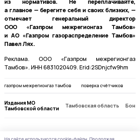
из нормативов. Не переплачивайте,
а главное — берегите себя и своих близких, —
отмечает генеральный директор
ООО «Газпром межрегионгаз Тамбов»
и АО «Газпром газораспределение Тамбов»
Павел Лях.
Реклама. ООО «Газпром межрегионгаз
Тамбов». ИНН 6831020409. Erid:2SDnjcfw9hm
газпром межрегионгаз тамбов
поверка счётчиков
Издания МО
Тамбовская область
Бонд
Тамбовской области
ЖКХ
31 июля , 14:05
На сайте используются cookie-файлы.
Продолжая