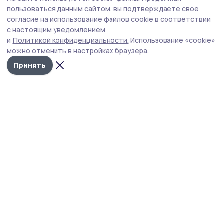
Экологичная альтернатива бумажным
пользоваться данным сайтом, вы подтверждаете свое
квитанциям: более 60 тысяч тамбовчан
согласие на использование файлов cookie в соответствии
с настоящим уведомлением
оплачивают газ онлайн
и
Политикой конфиденциальности.
Использование «cookie»
можно отменить в настройках браузера.
Принять
Фото: предоставлено ООО «Газпром межрегионгаз Тамбов»
Более 60 тысяч абонентов «Газпром