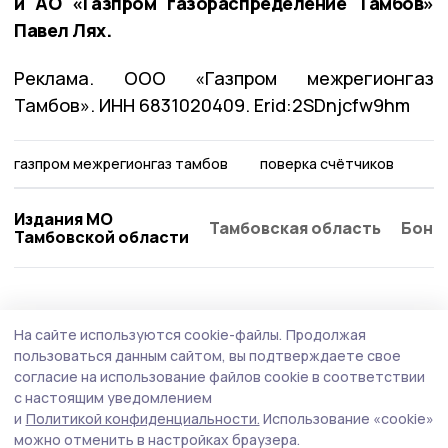
и АО «Газпром газораспределение Тамбов»
Павел Лях.
Реклама. ООО «Газпром межрегионгаз
Тамбов». ИНН 6831020409. Erid:2SDnjcfw9hm
газпром межрегионгаз тамбов
поверка счётчиков
Издания МО
Тамбовская область
Бонд
Тамбовской области
ЖКХ
31 июля , 14:05
На сайте используются cookie-файлы.
Продолжая
Экологичная альтернатива бумажным
пользоваться данным сайтом, вы подтверждаете свое
квитанциям: более 60 тысяч тамбовчан
согласие на использование файлов cookie в соответствии
с настоящим уведомлением
оплачивают газ онлайн
и
Политикой конфиденциальности.
Использование «cookie»
можно отменить в настройках браузера.