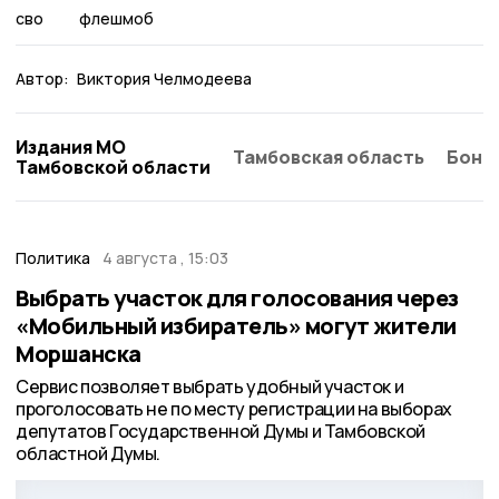
сво
флешмоб
Автор:
Виктория Челмодеева
Издания МО
Тамбовская область
Бонд
Тамбовской области
Политика
4 августа , 15:03
Выбрать участок для голосования через
«Мобильный избиратель» могут жители
Моршанска
Сервис позволяет выбрать удобный участок и
проголосовать не по месту регистрации на выборах
депутатов Государственной Думы и Тамбовской
областной Думы.