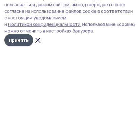
Евгений Первышов представил план
пользоваться данным сайтом, вы подтверждаете свое
развития области
согласие на использование файлов cookie в соответствии
с настоящим уведомлением
Одной из ключевых задач развития региона является
и
Политикой конфиденциальности.
Использование «cookie»
развитие промышленности и сельского хозяйства.
можно отменить в настройках браузера.
Принять
Фото: скриншот видео
Глава Тамбовской области Евгений Первышов