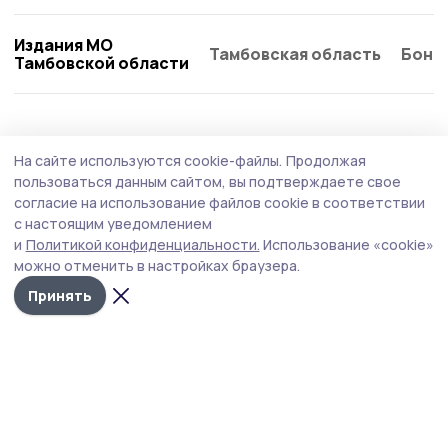
Издания МО
Тамбовская область
Бонд
Тамбовской области
Политика
15 июля , 14:12
На сайте используются cookie-файлы.
Продолжая
Евгений Первышов представил план
пользоваться данным сайтом, вы подтверждаете свое
развития области
согласие на использование файлов cookie в соответствии
с настоящим уведомлением
Одной из ключевых задач развития региона является
и
Политикой конфиденциальности.
Использование «cookie»
развитие промышленности и сельского хозяйства.
можно отменить в настройках браузера.
Принять