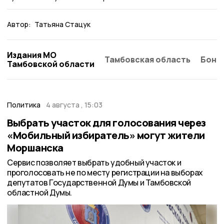
Автор:
Татьяна Стацук
Издания МО
Тамбовская область
Бонд
Тамбовской области
Политика
4 августа , 15:03
Выбрать участок для голосования через
«Мобильный избиратель» могут жители
Моршанска
Сервис позволяет выбрать удобный участок и
проголосовать не по месту регистрации на выборах
депутатов Государственной Думы и Тамбовской
областной Думы.