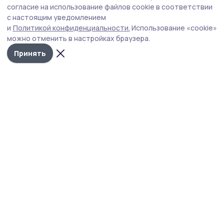
развития области
согласие на использование файлов cookie в соответствии
с настоящим уведомлением
Одной из ключевых задач развития региона является
и
Политикой конфиденциальности.
Использование «cookie»
развитие промышленности и сельского хозяйства.
можно отменить в настройках браузера.
Принять
Фото: скриншот видео
Глава Тамбовской области Евгений Первышов