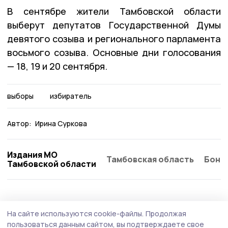
В сентябре жители Тамбовской области
выберут депутатов Государственной Думы
девятого созыва и регионального парламента
восьмого созыва. Основные дни голосования
— 18, 19 и 20 сентября.
выборы
избиратель
Автор:
Ирина Суркова
Издания МО
Тамбовская область
Бонд
Тамбовской области
Политика
15 июля , 14:12
На сайте используются cookie-файлы.
Продолжая
Евгений Первышов представил план
пользоваться данным сайтом, вы подтверждаете свое