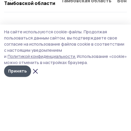
Тамбовская область
Бонд
Тамбовской области
Политика
15 июля , 14:12
На сайте используются cookie-файлы.
Продолжая
Евгений Первышов представил план
пользоваться данным сайтом, вы подтверждаете свое
развития области
согласие на использование файлов cookie в соответствии
с настоящим уведомлением
Одной из ключевых задач развития региона является
и
Политикой конфиденциальности.
Использование «cookie»
развитие промышленности и сельского хозяйства.
можно отменить в настройках браузера.
Принять