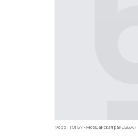
Фооо: ТОГБУ «Моршанская райСББЖ»