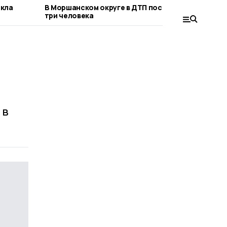
екла
В Моршанском округе в ДТП пострадали
Рейд 
три человека
Морш
 в