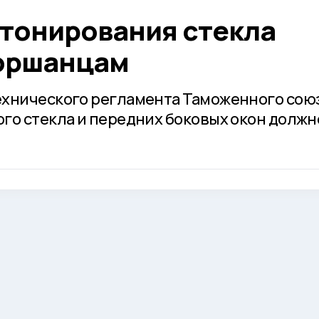
 тонирования стекла
моршанцам
хнического регламента Таможенного союз
го стекла и передних боковых окон должн
.