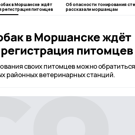
обак в Моршанске ждёт
Об опасности тонирования ст
я регистрация питомцев
рассказали моршанцам
обак в Моршанске ждёт
 регистрация питомцев
ования своих питомцев можно обратиться
ых районных ветеринарных станций.