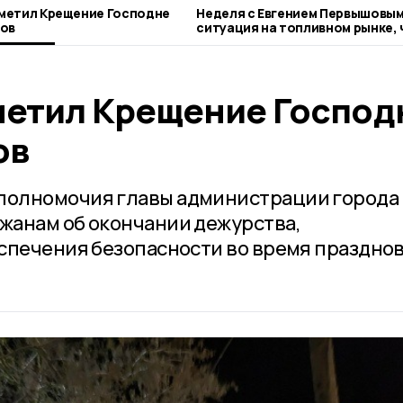
метил Крещение Господне
Неделя с Евгением Первышовым
тов
ситуация на топливном рынке, 
городе и приоритеты образова
етил Крещение Господ
ов
олномочия главы администрации города
жанам об окончании дежурства,
спечения безопасности во время праздно