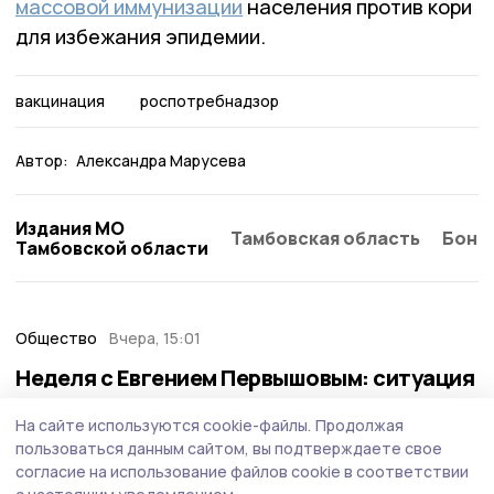
массовой иммунизации
населения против кори
для избежания эпидемии.
вакцинация
роспотребнадзор
Автор:
Александра Марусева
Издания МО
Тамбовская область
Бонд
Тамбовской области
Общество
Вчера, 15:01
Неделя с Евгением Первышовым: ситуация
на топливном рынке, чистота в городе и
На сайте используются cookie-файлы.
Продолжая
приоритеты образования
пользоваться данным сайтом, вы подтверждаете свое
Губернатор держит на контроле ситуацию с бензином,
согласие на использование файлов cookie в соответствии
требует навести порядок с мусором в Тамбове.