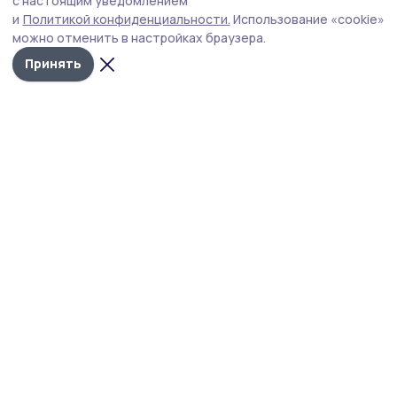
с настоящим уведомлением
и
Политикой конфиденциальности.
Использование «cookie»
можно отменить в настройках браузера.
Принять
Фото: Павел Васильев
Уходящая неделя для главы Тамбовской
области Евгения Первышова выдалась
насыщенной и разноплановой. Обсуждались
как оперативные вопросы, так и задачи