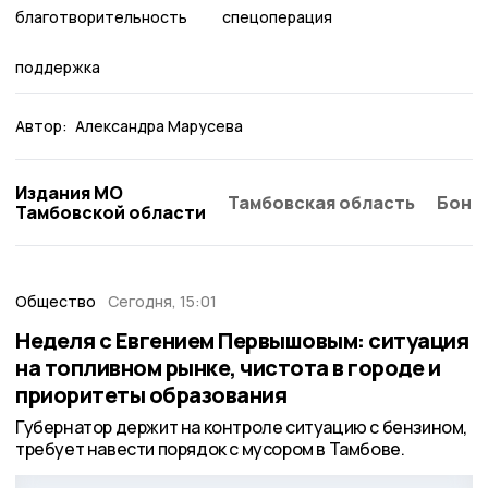
благотворительность
спецоперация
поддержка
Автор:
Александра Марусева
Издания МО
Тамбовская область
Бонд
Тамбовской области
Общество
Сегодня, 15:01
Неделя с Евгением Первышовым: ситуация
на топливном рынке, чистота в городе и
приоритеты образования
Губернатор держит на контроле ситуацию с бензином,
требует навести порядок с мусором в Тамбове.