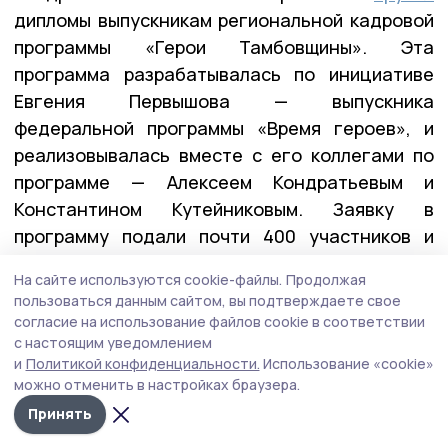
дипломы выпускникам региональной кадровой
программы «Герои Тамбовщины». Эта
программа разрабатывалась по инициативе
Евгения Первышова — выпускника
федеральной программы «Время героев», и
реализовывалась вместе с его коллегами по
программе — Алексеем Кондратьевым и
Константином Кутейниковым. Заявку в
программу подали почти 400 участников и
ветеранов СВО. После всех вступительных
На сайте используются cookie-файлы.
Продолжая
испытаний участниками первого потока стали
пользоваться данным сайтом, вы подтверждаете свое
27 ребят.
согласие на использование файлов cookie в соответствии
с настоящим уведомлением
и
Политикой конфиденциальности.
Использование «cookie»
можно отменить в настройках браузера.
— У них уже есть важные управленческие
качества: умение принимать решения в самых
Принять
сложных ситуациях, брать на себя