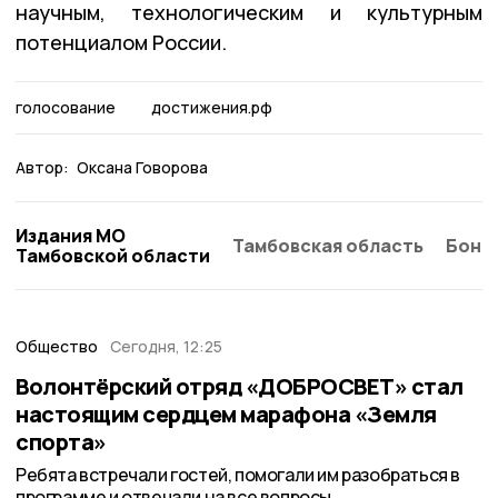
научным, технологическим и культурным
потенциалом России.
голосование
достижения.рф
Автор:
Оксана Говорова
Издания МО
Тамбовская область
Бонд
Тамбовской области
Общество
Сегодня, 12:25
Волонтёрский отряд «ДОБРОСВЕТ» стал
настоящим сердцем марафона «Земля
спорта»
Ребята встречали гостей, помогали им разобраться в
программе и отвечали на все вопросы.