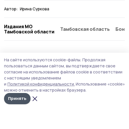
Автор:
Ирина Суркова
Издания МО
Тамбовская область
Бонд
Тамбовской области
Общество
Сегодня, 12:06
На сайте используются cookie-файлы.
Продолжая
Участникам СВО в Моршанске помогают с
пользоваться данным сайтом, вы подтверждаете свое
трудоустройством
согласие на использование файлов cookie в соответствии
с настоящим уведомлением
Центр занятости и фонд «Защитники Отечества»
и
Политикой конфиденциальности.
Использование «cookie»
выпустили информационные буклеты с вакансиями и
можно отменить в настройках браузера.
инструкциями.
Принять