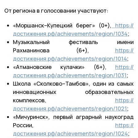
От региона в голосовании участвуют:
«Моршанск–Купецкий берег» (0+),
https://
достижения.рф/achievements/region/1034
;
Музыкальный фестиваль имени
Рахманинова (6+),
https://
достижения.рф/achievements/region/1014
;
«Атмановские кулачки» (6+),
https://
достижения.рф/achievements/region/1031
;
Школа «Сколково–Тамбов», один из самых
инновационных образовательных
комплексов,
https://
достижения.рф/achievements/region/1021
;
«Мичуринск», первый аграрный наукоград
России,
https://
достижения.рф/achievements/region/1024
;